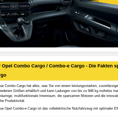
 Opel Combo Cargo / Combo-e Cargo - Die Fakten 
rgo
ue Combo Cargo hat alles, was Sie von einem leistungsstarken, zuverlässigen
iedenen Größen erhältlich und kann Ladungen von bis zu 948 kg mühelos tran
räumige, multifunktionale Innenraum, die sparsamen Motoren und die innovati
he Produktivität.
ue Opel Combo-e Cargo ist das vollelektrische Nutzfahrzeug mit optimaler Ef