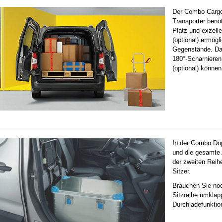
Der Combo Cargo 
Transporter benö
Platz und exzell
(optional) ermögl
Gegenstände. Dan
180°-Scharnieren
(optional) können
In der Combo Dop
und die gesamte A
der zweiten Reih
Sitzer.
Brauchen Sie noc
Sitzreihe umklap
Durchladefunktio