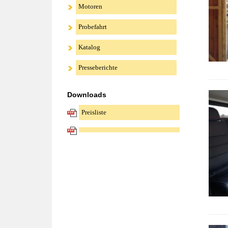
Motoren
Probefahrt
Katalog
Presseberichte
Downloads
Preisliste