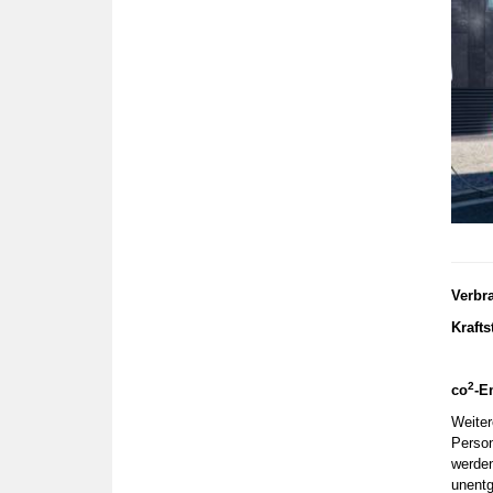
Verbr
Krafts
2
co
-E
Weiter
Person
werden
unentge