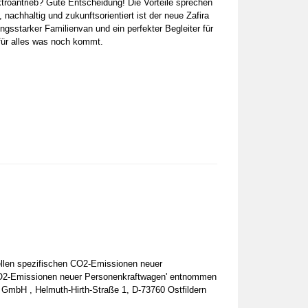
troantrieb? Gute Entscheidung! Die Vorteile sprechen
t, nachhaltig und zukunftsorientiert ist der neue Zafira
tungsstarker Familienvan und ein perfekter Begleiter für
 für alles was noch kommt.
iellen spezifischen CO2-Emissionen neuer
 CO2-Emissionen neuer Personenkraftwagen' entnommen
 GmbH , Helmuth-Hirth-Straße 1, D-73760 Ostfildern