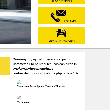
Warning
: mysql_fetch_assoc() expects
parameter 1 to be resource, boolean given in
/var/www/vhosts/autohaus-
treiber.de/httpdocs/opel-rca.php
on line
132
Mehr zum Astra Sports Tourer / Electric
Mehr zum