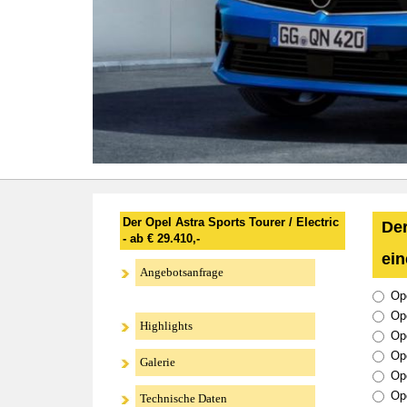
Der Opel Astra Sports Tourer / Electric
Der
- ab € 29.410,-
ein
Angebotsanfrage
Ope
Op
Highlights
Ope
Ope
Galerie
Ope
Ope
Technische Daten