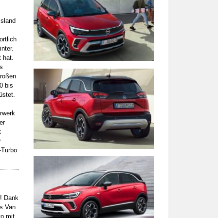
l
ssland
rtlich
nter.
 hat.
s
großen
0 bis
üstet.
rwerk
er
t
r
2-Turbo
t! Dank
us Van
o mit