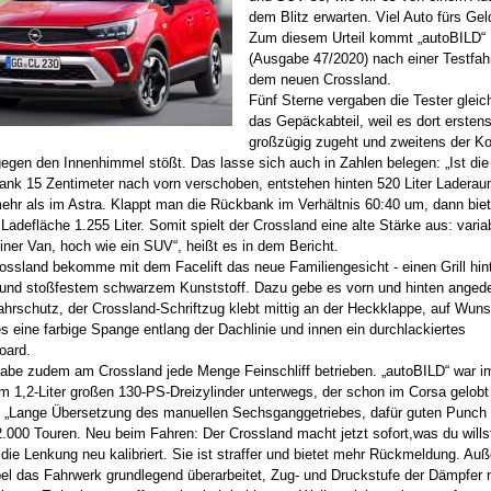
dem Blitz erwarten. Viel Auto fürs Gel
Zum diesem Urteil kommt „autoBILD“
(Ausgabe 47/2020) nach einer Testfahr
dem neuen
Crossland.
Fünf Sterne vergaben die Tester gleich
das Gepäckabteil, weil es dort ersten
großzügig zugeht und zweitens der Ko
gegen den Innenhimmel stößt. Das lasse sich auch in Zahlen belegen: „Ist die
nk 15 Zentimeter nach vorn verschoben, entstehen hinten 520 Liter Laderau
mehr als im Astra. Klappt man die Rückbank im Verhältnis 60:40 um, dann biet
Ladefläche 1.255 Liter.
S
omit spielt der Crossland eine alte Stärke aus: varia
einer Van, hoch wie ein SUV“, heißt es in dem Bericht.
ossland bekomme mit dem Facelift das neue Familiengesicht - einen Grill hin
 und stoßfestem schwarzem Kunststoff. Dazu gebe es vorn und hinten anged
ahrschutz, der Crossland-Schriftzug klebt mittig an der Heckklappe, auf Wun
s eine farbige Spange entlang der Dachlinie und innen ein durchlackiertes
oard.
abe zudem am Crossland jede Menge Feinschliff betrieben. „autoBILD“ war i
m 1,2-Liter großen 130-PS-Dreizylinder unterwegs, der schon im Corsa gelobt
 „Lange Übersetzung des manuellen Sechsganggetriebes, dafür guten Punch
2.000 Touren. Neu beim Fahren: Der Crossland macht jetzt sofort,was du wills
die Lenkung neu kalibriert. Sie ist straffer und bietet mehr Rückmeldung. Au
el das Fahrwerk grundlegend überarbeitet, Zug- und Druckstufe der Dämpfer 