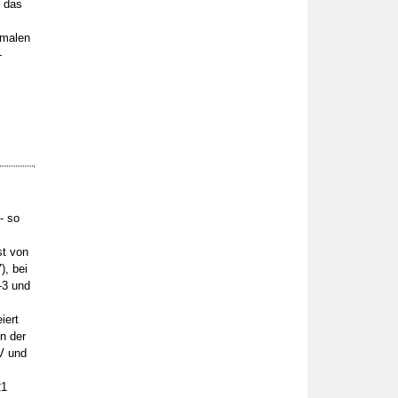
s das
hmalen
-
- so
st von
, bei
-3 und
iert
n der
V und
21