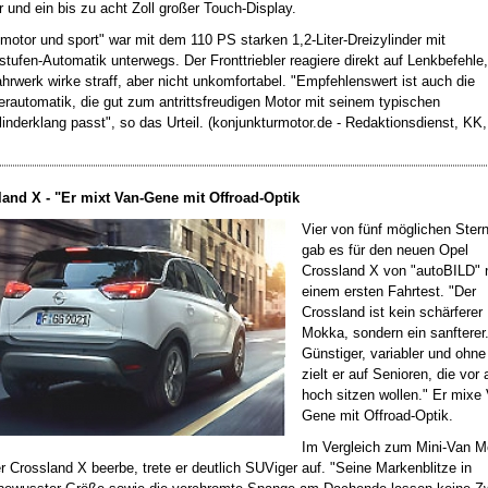
 und ein bis zu acht Zoll großer Touch-Display.
 motor und sport" war mit dem 110 PS starken 1,2-Liter-Dreizylinder mit
tufen-Automatik unterwegs. Der Fronttriebler reagiere direkt auf Lenkbefehle
hrwerk wirke straff, aber nicht unkomfortabel. "Empfehlenswert ist auch die
rautomatik, die gut zum antrittsfreudigen Motor mit seinem typischen
linderklang passt", so das Urteil. (konjunkturmotor.de - Redaktionsdienst, KK,
and X - "Er mixt Van-Gene mit Offroad-Optik
Vier von fünf möglichen Ster
gab es für den neuen Opel
Crossland X von "autoBILD" 
einem ersten Fahrtest. "Der
Crossland ist kein schärferer
Mokka, sondern ein sanfterer
Günstiger, variabler und ohne 
zielt er auf Senioren, die vor 
hoch sitzen wollen." Er mixe 
Gene mit Offroad-Optik.
Im Vergleich zum Mini-Van Me
r Crossland X beerbe, trete er deutlich SUViger auf. "Seine Markenblitze in