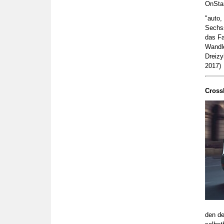
OnStar
"auto,
Sechss
das Fa
Wandle
Dreizy
2017)
Crossl
den de