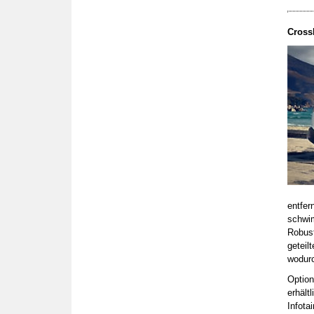
Cross
entfer
schwim
Robust
geteil
wodurc
Option
erhält
Infota