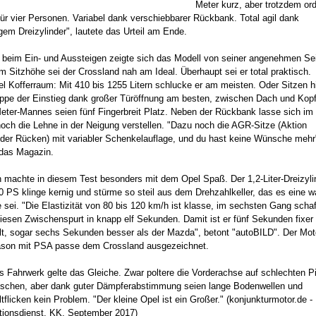
Meter kurz, aber trotzdem ord
für vier Personen. Variabel dank verschiebbarer Rückbank. Total agil dank
igem Dreizylinder", lautete das Urteil am Ende.
beim Ein- und Aussteigen zeigte sich das Modell von seiner angenehmen Sei
 Sitzhöhe sei der Crossland nah am Ideal. Überhaupt sei er total praktisch.
el Kofferraum: Mit 410 bis 1255 Litern schlucke er am meisten. Oder Sitzen h
ppe der Einstieg dank großer Türöffnung am besten, zwischen Dach und Kopf
eter-Mannes seien fünf Fingerbreit Platz. Neben der Rückbank lasse sich im
och die Lehne in der Neigung verstellen. "Dazu noch die AGR-Sitze (Aktion
er Rücken) mit variabler Schenkelauflage, und du hast keine Wünsche mehr
das Magazin.
 machte in diesem Test besonders mit dem Opel Spaß. Der 1,2-Liter-Dreizyli
0 PS klinge kernig und stürme so steil aus dem Drehzahlkeller, das es eine w
 sei. "Die Elastizität von 80 bis 120 km/h ist klasse, im sechsten Gang schaf
iesen Zwischenspurt in knapp elf Sekunden. Damit ist er fünf Sekunden fixer 
t, sogar sechs Sekunden besser als der Mazda", betont "autoBILD". Der Mot
ason mit PSA passe dem Crossland ausgezeichnet.
s Fahrwerk gelte das Gleiche. Zwar poltere die Vorderachse auf schlechten P
sschen, aber dank guter Dämpferabstimmung seien lange Bodenwellen und
tflicken kein Problem. "Der kleine Opel ist ein Großer." (konjunkturmotor.de -
ionsdienst, KK, September 2017)