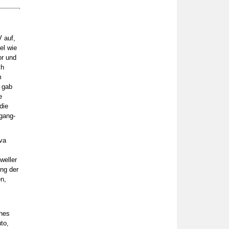
V auf,
el wie
or und
ch
m
 gab
e
die
gang-
va
weller
ung der
n,
ches
to,