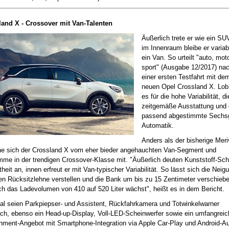
land X - Crossover mit Van-Talenten
Äußerlich trete er wie ein SU
im Innenraum bleibe er variab
ein Van. So urteilt "auto, mot
sport" (Ausgabe 12/2017) na
einer ersten Testfahrt mit de
neuen Opel Crossland X. Lob
es für die hohe Variabilität, di
zeitgemäße Ausstattung und 
passend abgestimmte Sechs
Automatik.
Anders als der bisherige Meri
ne sich der Crossland X vom eher bieder angehauchten Van-Segment und
me in der trendigen Crossover-Klasse mit. "Äußerlich deuten Kunststoff-Sch
heit an, innen erfreut er mit Van-typischer Variabilität. So lässt sich die Neig
ten Rücksitzlehne verstellen und die Bank um bis zu 15 Zentimeter verschiebe
h das Ladevolumen von 410 auf 520 Liter wächst", heißt es in dem Bericht.
al seien Parkpiepser- und Assistent, Rückfahrkamera und Totwinkelwarner
lich, ebenso ein Head-up-Display, Voll-LED-Scheinwerfer sowie ein umfangrei
inment-Angebot mit Smartphone-Integration via Apple Car-Play und Android-Au