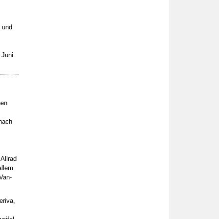
, und
 Juni
nen
nach
.
Allrad
allem
Van-
riva,