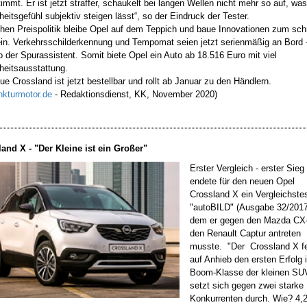
immt. Er ist jetzt straffer, schaukelt bei langen Wellen nicht mehr so auf, wa
heitsgefühl
subjektiv steigen lässt“, so der Eindruck der Tester.
hen Preispolitik bleibe Opel auf dem Teppich und baue Innovationen zum sc
ein. Verkehrsschilderkennung und Tempomat seien jetzt serienmäßig an Bord 
 der Spurassistent. Somit biete Opel ein Auto ab 18.516 Euro mit viel
heitsausstattung.
ue Crossland ist jetzt bestellbar und rollt ab Januar zu den Händlern.
nkturmotor.de
- Redaktionsdienst, KK, November 2020)
and X - "Der Kleine ist ein Großer"
Erster Vergleich - erster Sieg 
endete für den neuen Opel
Crossland X ein Vergleichste
"autoBILD" (Ausgabe 32/2017)
dem er gegen den Mazda CX
den Renault Captur antreten
musste. "Der Crossland X fe
auf Anhieb den ersten Erfolg i
Boom-Klasse der kleinen SU
setzt sich gegen zwei starke
Konkurrenten durch. Wie? 4,