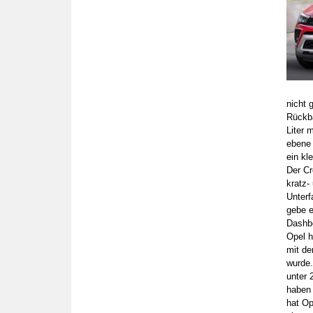
nicht 
Rückba
Liter 
ebene 
ein kl
Der Cr
kratz-
Unterf
gebe e
Dashb
Opel h
mit de
wurde.
unter 
haben 
hat Op