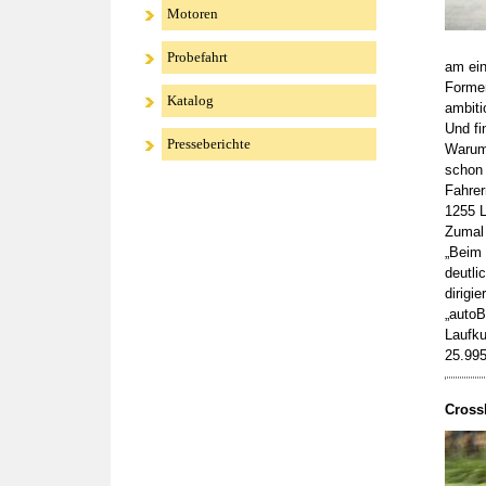
Motoren
Probefahrt
am ein
Formen
Katalog
ambiti
Und fi
Presseberichte
Warum 
schon 
Fahrer
1255 L
Zumal 
„Beim 
deutli
dirigi
„autoB
Laufku
25.995
Crossl