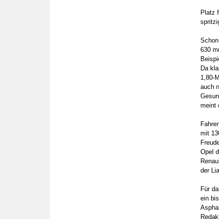
Platz 
spritz
Schon 
630 mm
Beispi
Da kla
1,80-M
auch n
Gesund
meint 
Fahren
mit 13
Freude
Opel d
Renaul
der Li
Für da
ein bi
Asphal
Redakt