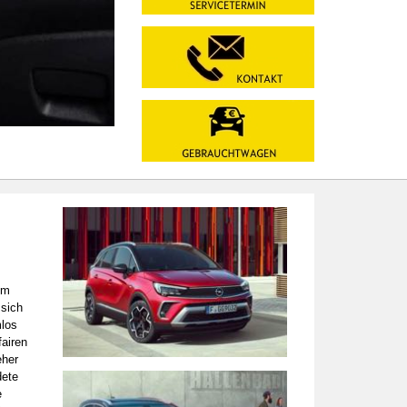
im
 sich
mlos
fairen
eher
dete
e