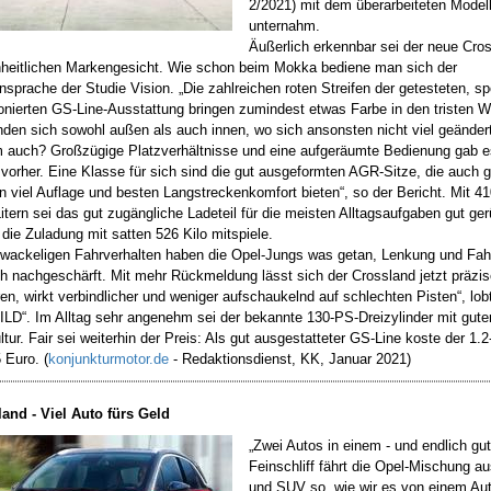
2/2021) mit dem überarbeiteten Model
unternahm.
Äußerlich erkennbar sei der neue Cro
heitlichen Markengesicht. Wie schon beim Mokka bediene man sich der
sprache der Studie Vision. „Die zahlreichen roten Streifen der getesteten, spo
onierten GS-Line-Ausstattung bringen zumindest etwas Farbe in den tristen Wi
nden sich sowohl außen als auch innen, wo sich ansonsten nicht viel geändert
auch? Großzügige Platzverhältnisse und eine aufgeräumte Bedienung gab e
vorher. Eine Klasse für sich sind die gut ausgeformten AGR-Sitze, die auch 
n viel Auflage und besten Langstreckenkomfort
bieten“, so der Bericht. Mit 41
itern sei das gut zugängliche
Ladeteil für die meisten Alltagsaufgaben gut ger
die Zuladung mit satten 526 Kilo mitspiele.
wackeligen Fahrverhalten haben die Opel-Jungs was getan, Lenkung und Fah
ch nachgeschärft. Mit mehr Rückmeldung lässt sich der Crossland jetzt präzis
eren, wirkt verbindlicher und weniger aufschaukelnd auf schlechten Pisten“, lob
ILD“. I
m Alltag sehr angenehm sei der bekannte 130-PS-Dreizylinder mit gute
ltur.
Fair sei weiterhin der Preis: Als gut ausgestatteter GS-Line koste der 1.
 Euro. (
konjunkturmotor.de
- Redaktionsdienst, KK, Januar 2021)
and - Viel Auto fürs Geld
„Zwei Autos in einem - und endlich gu
Feinschliff fährt die Opel-Mischung a
und SUV so, wie wir es von einem Aut