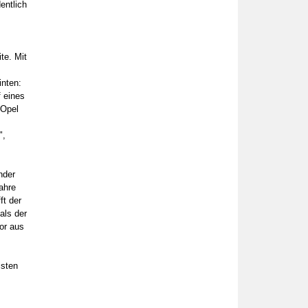
entlich
te. Mit
inten:
 eines
 Opel
",
nder
ahre
ft der
als der
or aus
isten