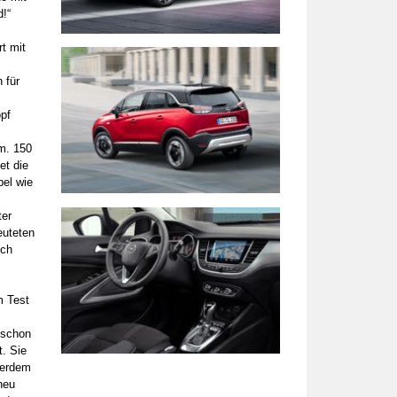
d!“
t mit
 für
s
pf
m. 150
et die
bel wie
ter
euteten
sch
m Test
 schon
t. Sie
ßerdem
neu