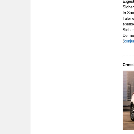
abgest
Sicher
In Sac
Taler 
ebenso
Sicher
Der ne
(
konju
Crossl